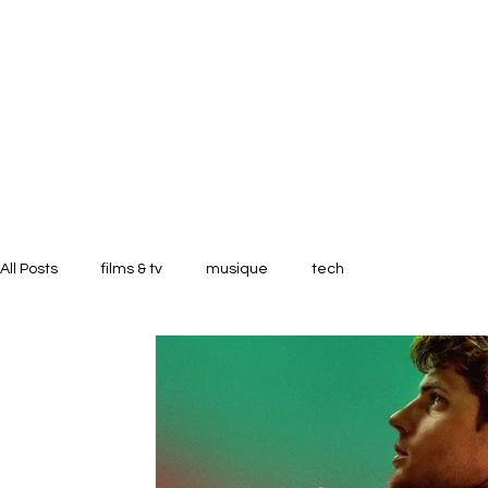
All Posts
films & tv
musique
tech